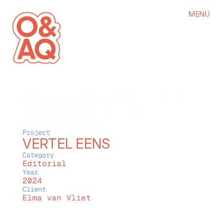
MENU
The re-design of the Vertel 
eens fill-in book series by 
Elma van Vliet
Project
VERTEL EENS
Category
Editorial
Year
2024
Client
Elma van Vliet